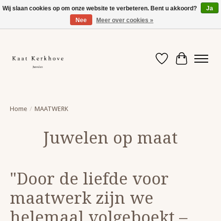
Wij slaan cookies op om onze website te verbeteren. Bent u akkoord?
Ja
Nee
Meer over cookies »
Even ertussenuit. Vanaf 10/8 help ik je terug met plezier verder.
Verlanglijst
Winkelwag
Home
/
MAATWERK
Juwelen op maat
"Door de liefde voor
maatwerk zijn we
helemaal volgeboekt –