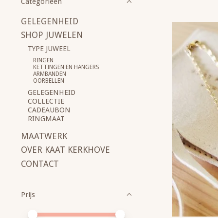
Categorieën
GELEGENHEID
SHOP JUWELEN
TYPE JUWEEL
RINGEN
KETTINGEN EN HANGERS
ARMBANDEN
OORBELLEN
GELEGENHEID
COLLECTIE
CADEAUBON
RINGMAAT
MAATWERK
OVER KAAT KERKHOVE
CONTACT
Prijs
Minimale prijswaarde
Price maximum value