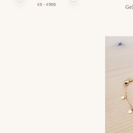
€
0
- €
900
Ge