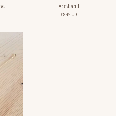
nd
Armband
€895,00