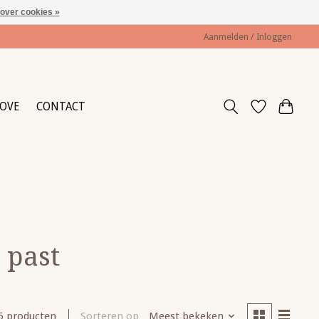
over cookies »
Aanmelden / Inloggen
HOVE
CONTACT
 past
Sorteren op
Meest bekeken
5 producten