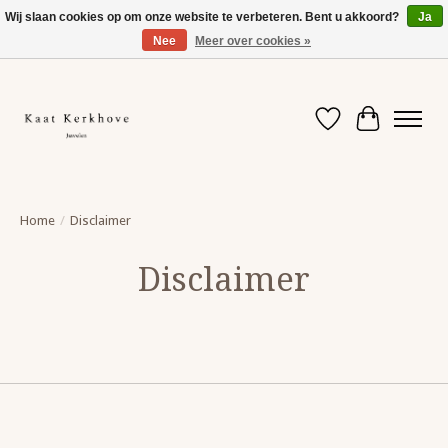
Wij slaan cookies op om onze website te verbeteren. Bent u akkoord?
Ja
Nee
Meer over cookies »
Even ertussenuit. Vanaf 10/8 help ik je terug met plezier verder.
Verlanglijst
Winkelwag
Home
/
Disclaimer
Disclaimer