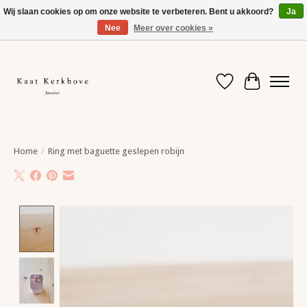
Wij slaan cookies op om onze website te verbeteren. Bent u akkoord?
Ja
Nee
Meer over cookies »
Even ertussenuit. Vanaf 10/8 help ik je terug met plezier verder.
Verlanglijst
Winkelwag
Home
/
Ring met baguette geslepen robijn
Product image slideshow Items