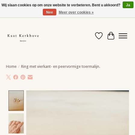
Wij slaan cookies op om onze website te verbeteren. Bent u akkoord?
Ja
Nee
Meer over cookies »
Even ertussenuit. Vanaf 10/8 help ik je terug met plezier verder.
Verlanglijst
Winkelwag
Home
/
Ring met vierkant- en peervormige toermalijn.
Product image slideshow Items